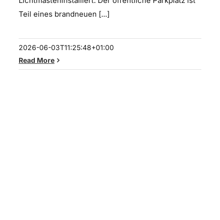
Lichtmasteninstalliert. Der öffentliche Parkplatz ist
Teil eines brandneuen [...]
2026-06-03T11:25:48+01:00
Read More
Soluxio dekorative Solar-