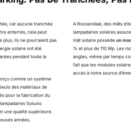
aptée, car aucune tranchée
A Roosendaal, des mâts d’éc
tre enterrés, cela peut
lampadaires solaires assure
 plus, ils ne pourraient pas
mât solaire possède
un mod
ergie solaire ont été
% et plus de 110 Wp. Les mod
 garées pendant toute la
angles, même par temps cou
fait que les modules solaire
accès à notre source d’énerg
st conçu comme un système
 Seuls des matériaux de
és pour la fabrication du
x lampadaires Soluxio
et une qualité supérieure.
breuses années.